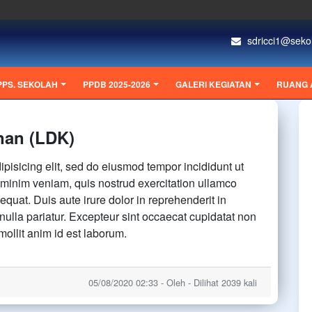
sdricci1@sekola
PPS. SEKOLAH
PPDB 2025-2026
GALERI KEGIATAN
RUANG 
nan (LDK)
pisicing elit, sed do eiusmod tempor incididunt ut
 minim veniam, quis nostrud exercitation ullamco
quat. Duis aute irure dolor in reprehenderit in
 nulla pariatur. Excepteur sint occaecat cupidatat non
 mollit anim id est laborum.
05/08/2020 02:33 - Oleh - Dilihat 2039 kali