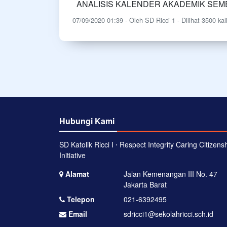
ANALISIS KALENDER AKADEMIK SE
07/09/2020 01:39 - Oleh SD Ricci 1 - Dilihat 3500 kal
Hubungi Kami
SD Katolik Ricci I ⋅ Respect Integrity Caring Citizens
Initiative
Alamat
Jalan Kemenangan III No. 47
Jakarta Barat
Telepon
021-6392495
Email
sdricci1@sekolahricci.sch.id