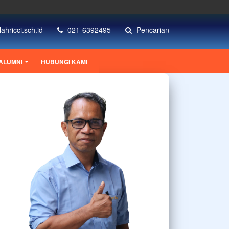
hricci.sch.id
021-6392495
Pencarian
ALUMNI
HUBUNGI KAMI