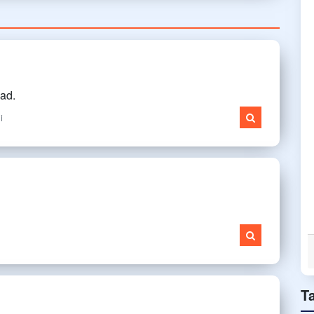
ead.
i
T