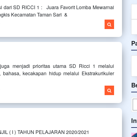
asi dari SD RICCI 1 : Juara Favorit Lomba Mewarnai
ngkis Kecamatan Taman Sari &
i
P
uga menjadi prioritas utama SD Ricci 1 melalui
i, bahasa, kecakapan hidup melalui Ekstrakurikuler
B
i
I
NJIL ( I ) TAHUN PELAJARAN 2020/2021